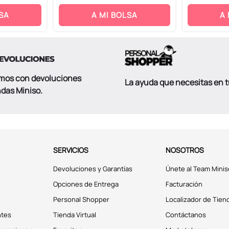
SA
A MI BOLSA
A
mos con devoluciones
La ayuda que necesitas en 
ndas Miniso.
SERVICIOS
NOSOTROS
Devoluciones y Garantías
Únete al Team Minis
Opciones de Entrega
Facturación
Personal Shopper
Localizador de Tien
ntes
Tienda Virtual
Contáctanos