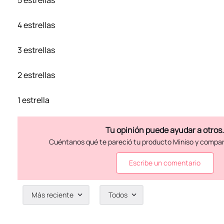
5 estrellas
4 estrellas
3 estrellas
2 estrellas
1 estrella
Escribe un comentario
Más reciente
Todos
Agregar comentario
Título