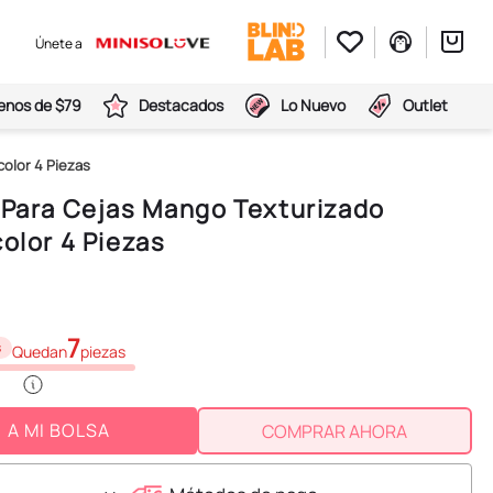
Únete a
nos de $79
Destacados
Lo Nuevo
Outlet
color 4 Piezas
 Para Cejas Mango Texturizado
color 4 Piezas
7
s
Quedan
piezas
A MI BOLSA
COMPRAR AHORA