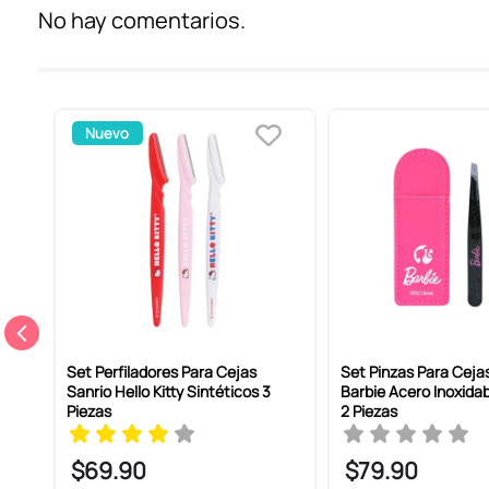
No hay comentarios.
Califica el producto de 1 a 5 estrellas
Nuevo
Tu nombre
Dirección de email
Escribe un comentario
ro
Set Perfiladores Para Cejas
Set Pinzas Para Ceja
Sanrio Hello Kitty Sintéticos 3
Barbie Acero Inoxidab
Piezas
2 Piezas
$
69
.
90
$
79
.
90