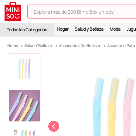
Explora más de 250 Blind Box únicos
TÉRMINOS MÁS BUSCADOS
Hogar
Salud y Belleza
Moda
Jugu
1
.
hello kitty
2
.
spiderman
Salud Y Belleza
Accesorios De Belleza
Accesorio Para
3
.
peluche
4
.
osito cariñosito
5
.
blind box
6
.
pokemon
7
.
llaveros
8
.
bts
9
.
chiikawas
10
.
toy story