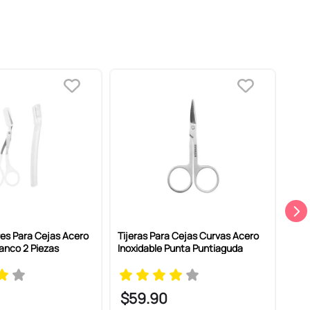
ores Para Cejas Acero
Tijeras Para Cejas Curvas Acero
Set 
lanco 2 Piezas
Inoxidable Punta Puntiaguda
Acer
2 Pi
$
59
.
90
$