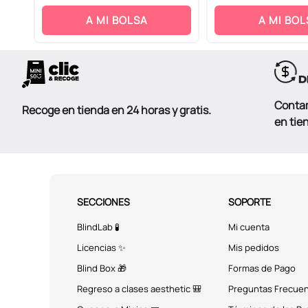
ENVIAR COMENTARIO
A MI BOLSA
A MI BOL
Conta
Recoge en tienda en 24 horas y gratis.
en tie
SECCIONES
SOPORTE
BlindLab 🧪
Mi cuenta
Licencias ✨
Mis pedidos
Blind Box 🎁
Formas de Pago
Regreso a clases aesthetic 🎒
Preguntas Frecue