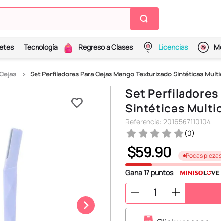
etes
Tecnología
Regreso a Clases
Licencias
Me
 Cejas
Set Perfiladores Para Cejas Mango Texturizado Sintéticas Multi
Set Perfiladores
Sintéticas Multi
Referencia
:
2016567110104
(
0
)
$
59
.
90
Pocas pieza
Gana
17
puntos