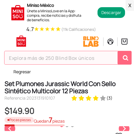
Miniso México
X
Únete a MinisoLove en la App:
Descargar
compra, recibe noticias y disfruta
de beneficios.
★
★
★
★
★
4.7
(11k Calificaciones)
Explora más de 250 Blind Box únicos
Regresar
TÉRMINOS MÁS BUSCADOS
Set Plumones Jurassic World Con Sello
1
.
hello kitty
Sintético Multicolor 12 Piezas
2
.
spiderman
Referencia
:
2023131910107
(
3
)
3
.
peluche
$
149
.
90
4
.
osito cariñosito
7
Pocas piezas
Quedan
piezas
5
.
blind box