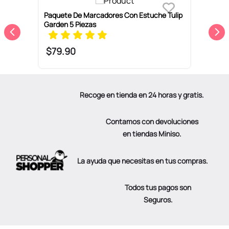
Paquete De Marcadores Con Estuche Tulip
S
Garden 5 Piezas
P
$
79
.
90
Recoge en tienda en 24 horas y gratis.
Contamos con devoluciones
en tiendas Miniso.
La ayuda que necesitas en tus compras.
Todos tus pagos son
Seguros.