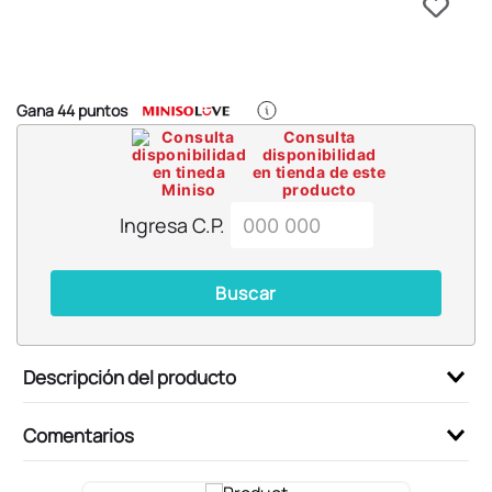
6
.
llaveros
7
.
pokemon
8
.
bts
Gana
44
puntos
9
.
chiikawas
Consulta
disponibilidad
10
.
cosmetiquera
en tienda de este
producto
Ingresa C.P.
Buscar
Descripción del producto
Comentarios