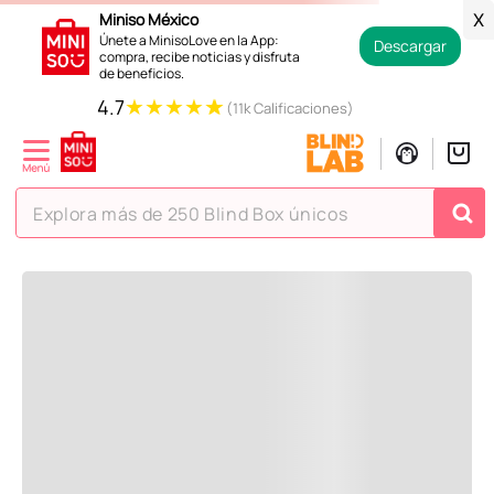
Miniso México
X
Únete a MinisoLove en la App:
Descargar
compra, recibe noticias y disfruta
de beneficios.
★
★
★
★
★
Explora más de 250 Blind Box únicos
¡Vaya! No hemos encontrado nada para tu búsqueda o
consulta!
Pero estás en Miniso ¡Déjate inspirar!
Hora de curiosear