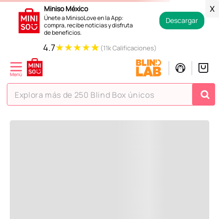
Miniso México
X
Únete a MinisoLove en la App:
Descargar
compra, recibe noticias y disfruta
de beneficios.
★
★
★
★
★
4.7
(11k Calificaciones)
Explora más de 250 Blind Box únicos
¡Vaya! No hemos encontrado nada para tu búsqueda o
consulta!
Pero estás en Miniso ¡Déjate inspirar!