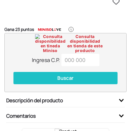
6
.
llaveros
7
.
pokemon
8
.
bts
Gana
23
puntos
9
.
chiikawas
Consulta
disponibilidad
10
.
cosmetiquera
en tienda de este
producto
Ingresa C.P.
Buscar
Descripción del producto
Comentarios