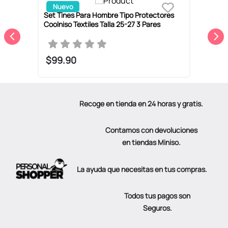
Nuevo
Set Tines Para Hombre Tipo Protectores
S
Coolniso Textiles Talla 25-27 3 Pares
C
P
$
99
.
90
Recoge en tienda en 24 horas y gratis.
Contamos con devoluciones
en tiendas Miniso.
La ayuda que necesitas en tus compras.
Todos tus pagos son
Seguros.