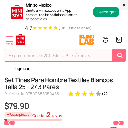
Miniso México
X
Únete a MinisoLove en la App:
Descargar
compra, recibe noticias y disfruta
de beneficios.
★
★
★
★
★
4.7
(11k Calificaciones)
Explora más de 250 Blind Box únicos
Regresar
TÉRMINOS MÁS BUSCADOS
Set Tines Para Hombre Textiles Blancos
1
.
hello kitty
Talla 25 - 27 3 Pares
2
.
spiderman
Referencia
:
07500655050458
(
2
)
3
.
peluche
$
79
.
90
4
.
osito cariñosito
2
Pocas piezas
Quedan
piezas
5
.
blind box