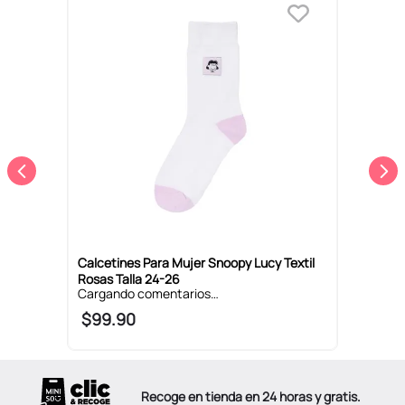
ro
S
A
Calcetines Para Mujer Snoopy Lucy Textil
Rosas Talla 24-26
$
99
.
90
Recoge en tienda en 24 horas y gratis.