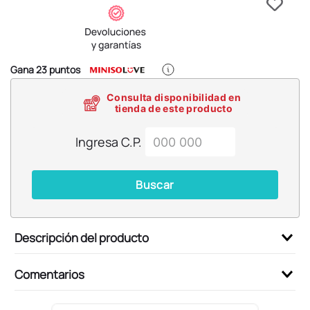
6
.
blind box
7
.
pokemon
8
.
bts
Gana
23
puntos
9
.
chiikawas
Consulta disponibilidad en
10
.
cosmetiquera
tienda de este producto
Ingresa C.P.
Buscar
Descripción del producto
Comentarios