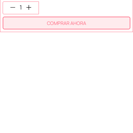
SÍGUENOS EN
COMPRAR AHORA
SECCIONES
SOPORTE
SERVICIOS
NOSOTROS
MÉTODOS DE PAGO
Miniso México. Todos los derechos reservados © 2026
Términos y Condiciones
Aviso de Privacidad