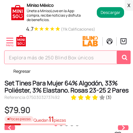
Miniso México
X
Únete a MinisoLove en la App:
Descargar
compra, recibe noticias y disfruta
de beneficios.
★
★
★
★
★
4.7
(11k Calificaciones)
Explora más de 250 Blind Box únicos
Regresar
TÉRMINOS MÁS BUSCADOS
Set Tines Para Mujer 64% Algodón, 33%
1
.
hello kitty
Poliéster, 3% Elastano. Rosas 23-25 2 Pares
2
.
spiderman
Referencia
:
07503032737492
(
3
)
3
.
peluche
$
79
.
90
4
.
osito cariñosito
11
Pocas piezas
Quedan
piezas
5
.
llaveros