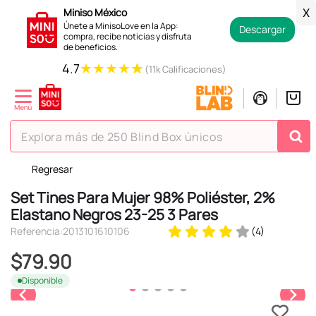
Miniso México
X
Únete a MinisoLove en la App:
Descargar
compra, recibe noticias y disfruta
de beneficios.
★
★
★
★
★
4.7
(11k Calificaciones)
Explora más de 250 Blind Box únicos
Regresar
TÉRMINOS MÁS BUSCADOS
Set Tines Para Mujer 98% Poliéster, 2%
1
.
hello kitty
Elastano Negros 23-25 3 Pares
2
.
spiderman
Referencia
:
2013101610106
(
4
)
3
.
peluche
$
79
.
90
4
.
osito cariñosito
Disponible
5
.
llaveros