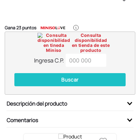
6
.
blind box
7
.
pokemon
8
.
bts
Gana
23
puntos
9
.
chiikawas
Consulta
disponibilidad
10
.
cosmetiquera
en tienda de este
producto
Ingresa C.P.
Buscar
Descripción del producto
Comentarios