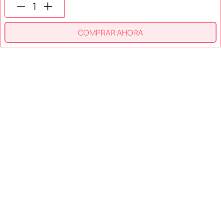
SÍGUENOS EN
COMPRAR AHORA
SECCIONES
SOPORTE
SERVICIOS
NOSOTROS
MÉTODOS DE PAGO
Miniso México. Todos los derechos reservados © 2026
Términos y Condiciones
Aviso de Privacidad