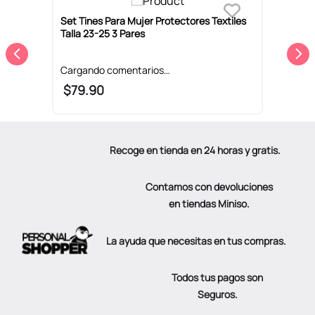
Set Tines Para Mujer Protectores Textiles
S
Talla 23-25 3 Pares
M
$
79
.
90
Recoge en tienda en 24 horas y gratis.
Contamos con devoluciones
en tiendas Miniso.
La ayuda que necesitas en tus compras.
Todos tus pagos son
Seguros.