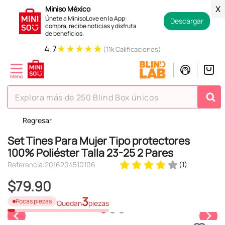
Miniso México
X
Únete a MinisoLove en la App:
Descargar
compra, recibe noticias y disfruta
de beneficios.
★
★
★
★
★
4.7
(11k Calificaciones)
Explora más de 250 Blind Box únicos
Regresar
TÉRMINOS MÁS BUSCADOS
Set Tines Para Mujer Tipo protectores
1
.
hello kitty
100% Poliéster Talla 23-25 2 Pares
2
.
spiderman
Referencia
:
2016204510106
(
1
)
3
.
peluche
$
79
.
90
4
.
osito cariñosito
3
Pocas piezas
Quedan
piezas
5
.
blind box