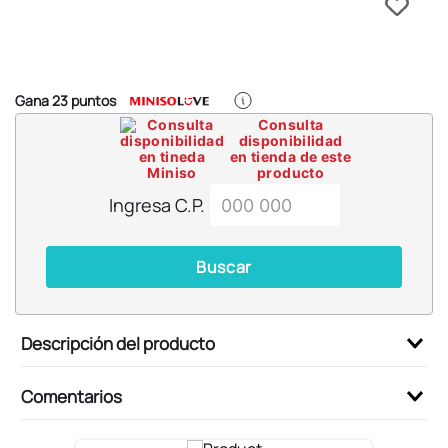
6
.
llaveros
7
.
pokemon
8
.
bts
Gana
23
puntos
9
.
chiikawas
Consulta
disponibilidad
10
.
cosmetiquera
en tienda de este
producto
Ingresa C.P.
Buscar
Descripción del producto
Comentarios