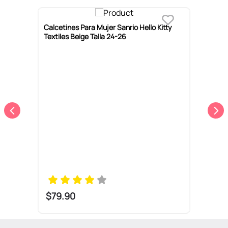
ro
Calcetines Para Mujer Sanrio Hello Kitty
Textiles Beige Talla 24-26
C
R
$
79
.
90