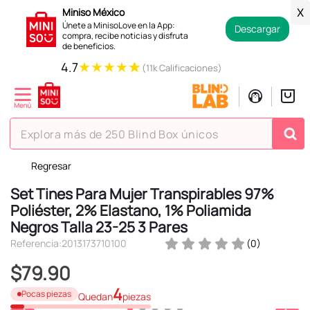
Miniso México
X
Únete a MinisoLove en la App:
Descargar
compra, recibe noticias y disfruta
de beneficios.
★
★
★
★
★
4.7
(11k Calificaciones)
Explora más de 250 Blind Box únicos
Regresar
TÉRMINOS MÁS BUSCADOS
Set Tines Para Mujer Transpirables 97%
1
.
hello kitty
Poliéster, 2% Elastano, 1% Poliamida
2
.
spiderman
Negros Talla 23-25 3 Pares
3
.
peluche
Referencia
:
2013173710100
(
0
)
4
.
osito cariñosito
$
79
.
90
5
.
blind box
4
Pocas piezas
Quedan
piezas