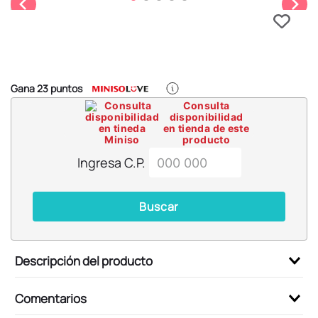
6
.
llaveros
7
.
pokemon
8
.
bts
9
.
toy story
Gana
23
puntos
10
.
chiikawas
Consulta
disponibilidad
en tienda de este
producto
Ingresa C.P.
Buscar
Descripción del producto
Comentarios