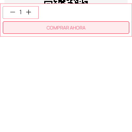
SÍGUENOS EN
COMPRAR AHORA
SECCIONES
SOPORTE
SERVICIOS
NOSOTROS
MÉTODOS DE PAGO
Miniso México. Todos los derechos reservados © 2026