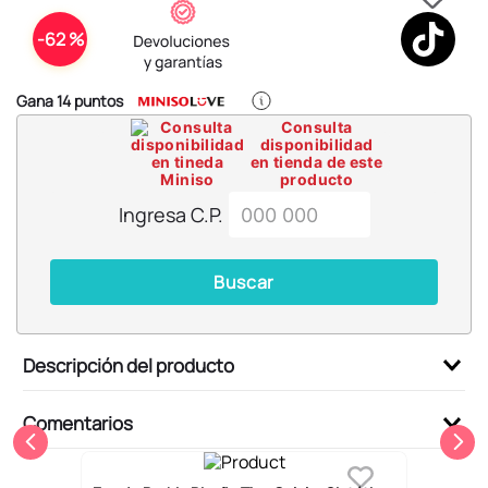
6
.
blind box
-
62 %
7
.
pokemon
8
.
bts
Gana
14
puntos
9
.
chiikawas
Consulta
disponibilidad
10
.
cosmetiquera
en tienda de este
producto
Ingresa C.P.
Buscar
Descripción del producto
Comentarios