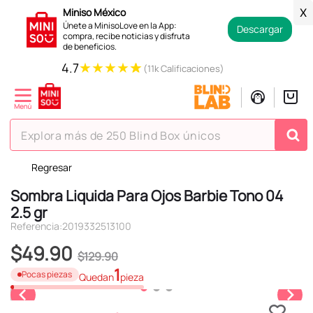
Miniso México
X
Únete a MinisoLove en la App:
Descargar
compra, recibe noticias y disfruta
de beneficios.
★
★
★
★
★
4.7
(11k Calificaciones)
Explora más de 250 Blind Box únicos
Regresar
TÉRMINOS MÁS BUSCADOS
Sombra Liquida Para Ojos Barbie Tono 04
1
.
hello kitty
2.5 gr
2
.
spiderman
Referencia
:
2019332513100
3
.
peluche
$
49
.
90
$
129
.
90
4
.
osito cariñosito
1
Pocas piezas
Quedan
pieza
5
.
llaveros