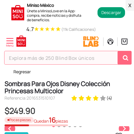
Miniso México
X
Únete a MinisoLove en la App:
Descargar
compra, recibe noticias y disfruta
de beneficios.
★
★
★
★
★
4.7
(11k Calificaciones)
Explora más de 250 Blind Box únicos
Regresar
TÉRMINOS MÁS BUSCADOS
Sombras Para Ojos Disney Colección
1
.
hello kitty
Princesas Multicolor
2
.
spiderman
Referencia
:
2016531510107
(
4
)
3
.
peluche
$
249
.
90
4
.
osito cariñosito
16
Pocas piezas
Quedan
piezas
5
.
llaveros