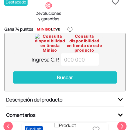
6
.
blind box
Destacado
7
.
pokemon
8
.
bts
Gana
74
puntos
9
.
chiikawas
Consulta
disponibilidad
10
.
cosmetiquera
en tienda de este
producto
Ingresa C.P.
Buscar
Descripción del producto
Comentarios
BlindLab