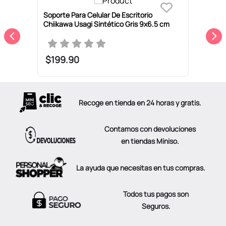
Soporte Para Celular De Escritorio
S
Chiikawa Usagi Sintético Gris 9x6.5 cm
C
c
$
199
.
90
Recoge en tienda en 24 horas y gratis.
Contamos con devoluciones
en tiendas Miniso.
La ayuda que necesitas en tus compras.
Todos tus pagos son
Seguros.