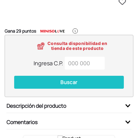
6
.
pokemon
7
.
llaveros
8
.
bts
Gana
29
puntos
9
.
chiikawas
Consulta disponibilidad en
10
.
toy story
tienda de este producto
Ingresa C.P.
Buscar
Descripción del producto
Comentarios