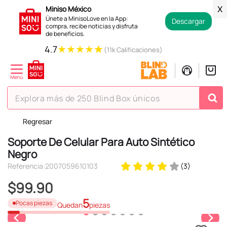
Miniso México
X
Únete a MinisoLove en la App:
Descargar
compra, recibe noticias y disfruta
de beneficios.
★
★
★
★
★
4.7
(11k Calificaciones)
Explora más de 250 Blind Box únicos
Regresar
TÉRMINOS MÁS BUSCADOS
Soporte De Celular Para Auto Sintético
1
.
hello kitty
Negro
2
.
spiderman
Referencia
:
2007059610103
(
3
)
3
.
peluche
$
99
.
90
4
.
osito cariñosito
5
Pocas piezas
Quedan
piezas
5
.
blind box