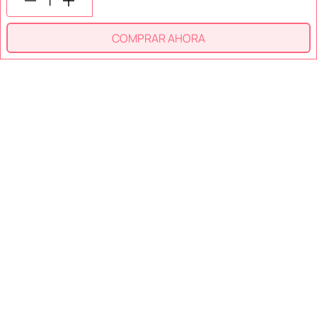
COMPRAR AHORA
SECCIONES
SOPORTE
SERVICIOS
NOSOTROS
MÉTODOS DE PAGO
Miniso México. Todos los derechos reservados © 2026
Términos y Condiciones
Aviso de Privacidad
Miniso.com.mx utiliza cookies para que tengas la mejor experiencia de