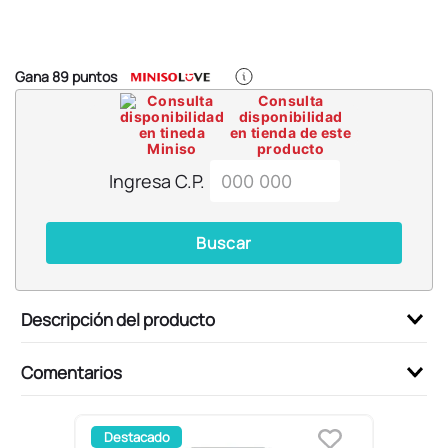
6
.
blind box
7
.
pokemon
8
.
bts
Gana
89
puntos
Consulta
9
.
chiikawas
disponibilidad
en tienda de este
10
.
cosmetiquera
producto
Ingresa C.P.
Buscar
Descripción del producto
Comentarios
Destacado