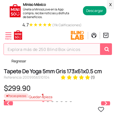
Miniso México
X
Únete a MinisoLove en la App:
Descargar
compra, recibe noticias y disfruta
de beneficios.
★
★
★
★
★
4.7
(11k Calificaciones)
Explora más de 250 Blind Box únicos
Regresar
TÉRMINOS MÁS BUSCADOS
Tapete De Yoga 5mm Gris 173x61x0.5 cm
1
.
hello kitty
Referencia
:
2009956510104
(
1
)
2
.
spiderman
$
299
.
90
3
.
peluche
1
Pocas piezas
Quedan
pieza
4
.
osito cariñosito
5
.
llaveros