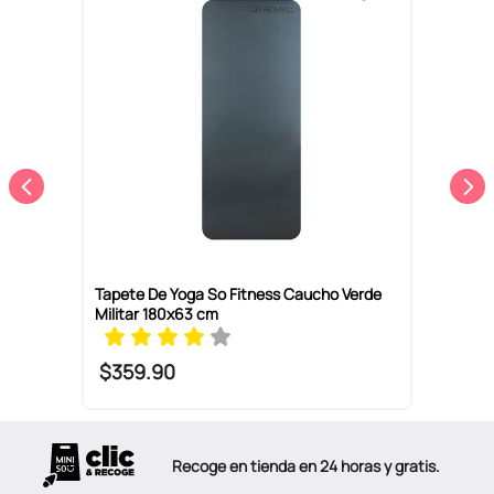
S
1
Tapete De Yoga So Fitness Caucho Verde
Militar 180x63 cm
$
359
.
90
Recoge en tienda en 24 horas y gratis.