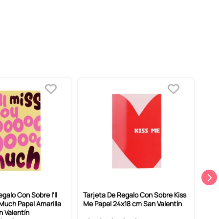
galo Con Sobre I'll
Tarjeta De Regalo Con Sobre Kiss
Tarj
Much Papel Amarilla
Me Papel 24x18 cm San Valentín
Happ
 Valentín
24x