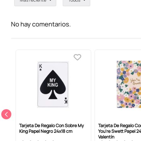
Agregar comentario
Título
No hay comentarios.
Califica el producto de 1 a 5 estrellas
Tu nombre
Dirección de email
Escribe un comentario
Tarjeta De Regalo Con Sobre My
Tarjeta De Regalo Co
m
King Papel Negro 24x18 cm
You're Swett Papel 2
Valentín