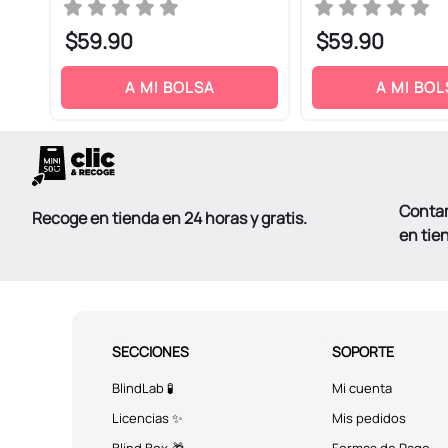
$
59
.
90
$
59
.
90
ENVIAR COMENTARIO
A MI BOLSA
A MI BOL
Conta
Recoge en tienda en 24 horas y gratis.
en tie
SECCIONES
SOPORTE
BlindLab 🧪
Mi cuenta
Licencias ✨
Mis pedidos