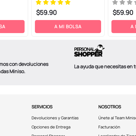
$
59
.
90
$
59
.
90
SA
A MI BOLSA
A
mos con devoluciones
La ayuda que necesitas en 
ndas Miniso.
SERVICIOS
NOSOTROS
Devoluciones y Garantías
Únete al Team Minis
Opciones de Entrega
Facturación