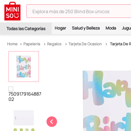
Explora más de 250 Blind Box únicos
TÉRMINOS MÁS BUSCADOS
Hogar
Salud y Belleza
Moda
Jugu
1
.
hello kitty
2
.
spiderman
Papelería
Regalos
Tarjeta De Ocasion
Tarjeta De 
3
.
peluche
4
.
osito cariñosito
5
.
blind box
6
.
llaveros
7
.
pokemon
8
.
bts
9
.
toy story
10
.
chiikawas