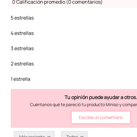
0 Calificación promedio
(0 comentarios)
5 estrellas
4 estrellas
3 estrellas
2 estrellas
1 estrella
Escribe un comentario
Más reciente
Todos