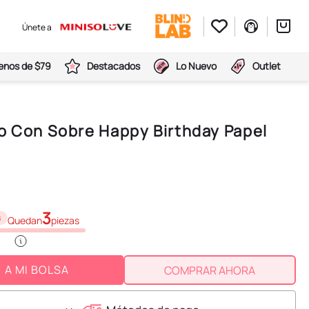
Únete a
nos de $79
Destacados
Lo Nuevo
Outlet
o Con Sobre Happy Birthday Papel
m
3
s
Quedan
piezas
A MI BOLSA
COMPRAR AHORA