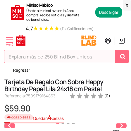
Miniso México
X
Únete a MinisoLove en la App:
Descargar
compra, recibe noticias y disfruta
de beneficios.
★
★
★
★
★
4.7
(11k Calificaciones)
Explora más de 250 Blind Box únicos
Regresar
TÉRMINOS MÁS BUSCADOS
Tarjeta De Regalo Con Sobre Happy
1
.
hello kitty
Birthday Papel Lila 24x18 cm Pastel
2
.
spiderman
Referencia
:
7509179164863
(
0
)
3
.
peluche
$
59
.
90
4
.
osito cariñosito
4
Pocas piezas
Quedan
piezas
5
.
blind box