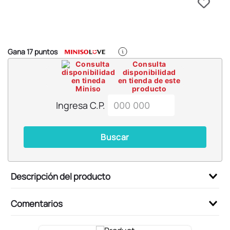
6
.
pokemon
7
.
llaveros
8
.
bts
Gana
17
puntos
9
.
chiikawas
Consulta
disponibilidad
10
.
toy story
en tienda de este
producto
Ingresa C.P.
Buscar
Descripción del producto
Comentarios