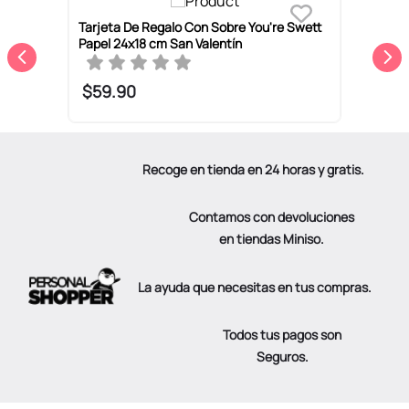
a
Tarjeta De Regalo Con Sobre You're Swett
T
Papel 24x18 cm San Valentín
B
$
59
.
90
Recoge en tienda en 24 horas y gratis.
Contamos con devoluciones
en tiendas Miniso.
La ayuda que necesitas en tus compras.
Todos tus pagos son
Seguros.