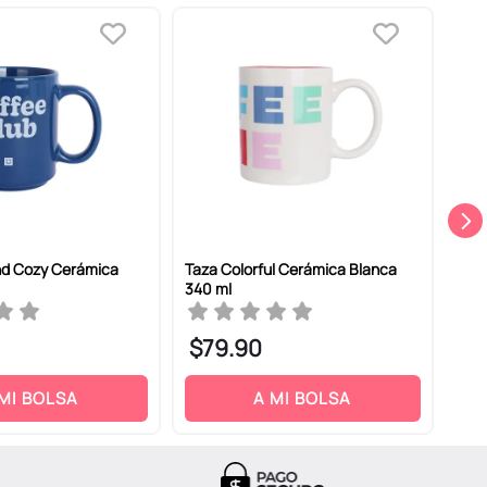
nd Cozy Cerámica
Taza Colorful Cerámica Blanca
Taz
340 ml
Blan
$
79
.
90
$
1
 MI BOLSA
A MI BOLSA