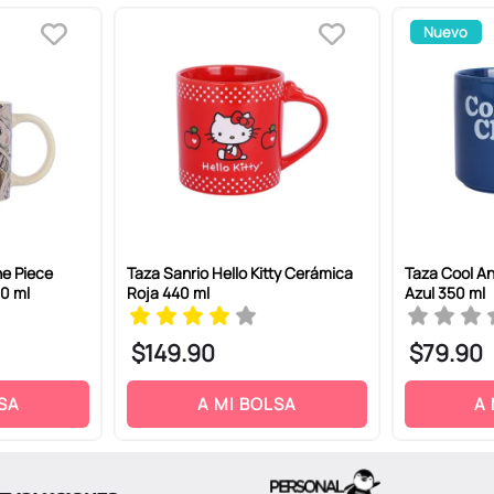
Nuevo
ne Piece
Taza Sanrio Hello Kitty Cerámica
Taza Cool A
0 ml
Roja 440 ml
Azul 350 ml
$
149
.
90
$
79
.
90
SA
A MI BOLSA
A