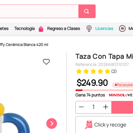
etes
Tecnología
Regreso a Clases
Licencias
Me
ffy Cerámica Blanca 420 ml
Taza Con Tapa Mi
Referencia
:
2026680310107
(
2
)
$
249
.
90
Pocas pie
Gana
74
puntos
Click y recoge