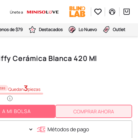
Únete a
nos de $79
Destacados
Lo Nuevo
Outlet
ffy Cerámica Blanca 420 Ml
3
zas
Quedan
piezas
A MI BOLSA
COMPRAR AHORA
Métodos de pago