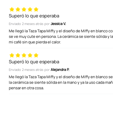
Título
Superó lo que esperaba
Jessica V.
Enviado
2 meses atrás
por
Califica el producto de 1 a 5 estrellas
Me llegó la Taza Tapa Miffy y el diseño de Miffy en blanco co
se ve muy cute en persona. La cerámica se siente sólida y 
mi café sin que pierda el calor.
Tu nombre
Superó lo que esperaba
Dirección de email
Alejandra P.
Enviado
2 meses atrás
por
Me llegó la Taza Tapa Miffy y el diseño de Miffy en blanco se
la cerámica se siente sólida en la mano y ya la uso cada mañ
Escribe un comentario
pensar en otra cosa.