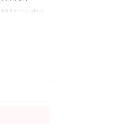
 disfrutar de tus bebidas
uarios que buscan un toque