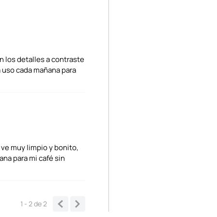
n los detalles a contraste
la uso cada mañana para
 ve muy limpio y bonito,
ana para mi café sin
1 - 2
de
2