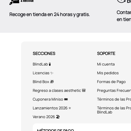
Conta
Recoge en tienda en 24 horas y gratis.
en tie
SECCIONES
SOPORTE
BlindLab 🧪
Mi cuenta
Licencias ✨
Mis pedidos
Blind Box 🎁
Formas de Pago
Regreso a clases aesthetic 🎒
Preguntas Frecue
Cuponera Miniso 🎟️
Términos de las P
Lanzamientos 2026 ⭐
Términos de las P
BlindLab
Verano 2026 🏖️
MÉTODOS DE PAGO