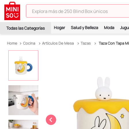
Explora más de 250 Blind Box únicos
TÉRMINOS MÁS BUSCADOS
Hogar
Salud y Belleza
Moda
Jugu
1
.
hello kitty
2
.
spiderman
Cocina
Artículos De Mesa
Tazas
Taza Con Tapa Mi
3
.
peluche
4
.
osito cariñosito
5
.
blind box
6
.
llaveros
7
.
pokemon
8
.
bts
9
.
toy story
10
.
chiikawas