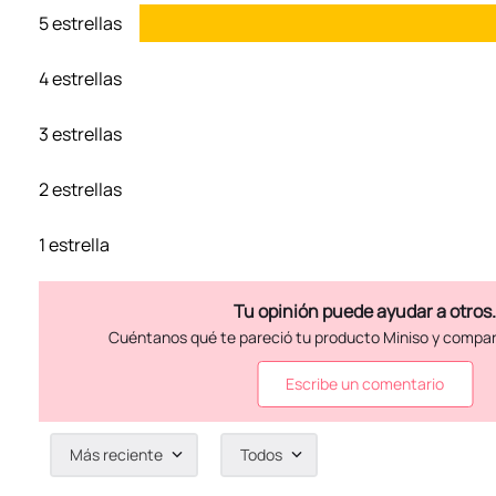
5 estrellas
4 estrellas
3 estrellas
2 estrellas
1 estrella
Escribe un comentario
Más reciente
Todos
Agregar comentario