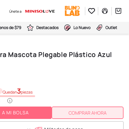
Únete a
nos de $79
Destacados
Lo Nuevo
Outlet
ara Mascota Plegable Plástico Azul
3
Quedan
piezas
A MI BOLSA
COMPRAR AHORA