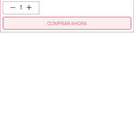
SÍGUENOS EN
COMPRAR AHORA
SECCIONES
SOPORTE
SERVICIOS
NOSOTROS
MÉTODOS DE PAGO
Miniso México. Todos los derechos reservados © 2026
Términos y Condiciones
Aviso de Privacidad