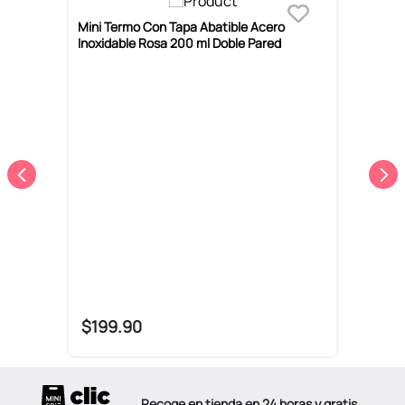
Mini Termo Con Tapa Abatible Acero
T
Inoxidable Rosa 200 ml Doble Pared
M
$
199
.
90
Recoge en tienda en 24 horas y gratis.