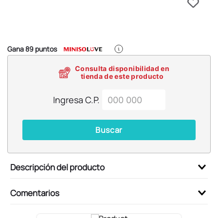
6
.
llaveros
7
.
pokemon
8
.
bts
Gana
89
puntos
9
.
toy story
Consulta disponibilidad en
10
.
chiikawas
tienda de este producto
Ingresa C.P.
Buscar
Descripción del producto
Comentarios