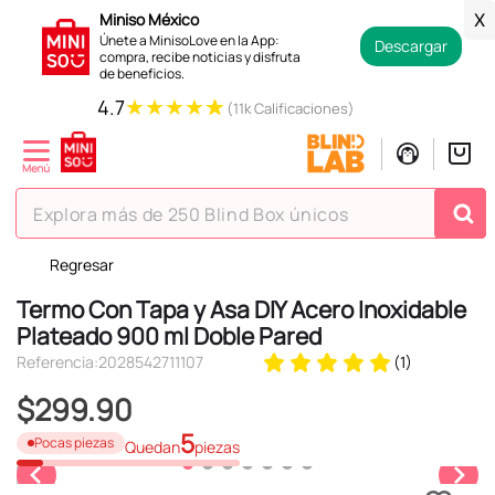
Miniso México
X
Únete a MinisoLove en la App:
Descargar
compra, recibe noticias y disfruta
de beneficios.
★
★
★
★
★
4.7
(11k Calificaciones)
Explora más de 250 Blind Box únicos
Regresar
TÉRMINOS MÁS BUSCADOS
Termo Con Tapa y Asa DIY Acero Inoxidable
1
.
hello kitty
Plateado 900 ml Doble Pared
2
.
spiderman
Referencia
:
2028542711107
(
1
)
3
.
peluche
$
299
.
90
4
.
osito cariñosito
5
Pocas piezas
Quedan
piezas
5
.
blind box