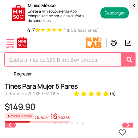
Miniso México
X
Únete a MinisoLove en la App:
Descargar
compra, recibe noticias y disfruta
de beneficios.
★
★
★
★
★
4.7
(11k Calificaciones)
Explora más de 250 Blind Box únicos
Regresar
TÉRMINOS MÁS BUSCADOS
Tines Para Mujer 5 Pares
1
.
hello kitty
Referencia
:
2008597610105
(
5
)
2
.
spiderman
$
149
.
90
3
.
peluche
16
Pocas piezas
Quedan
piezas
4
.
osito cariñosito
5
.
blind box