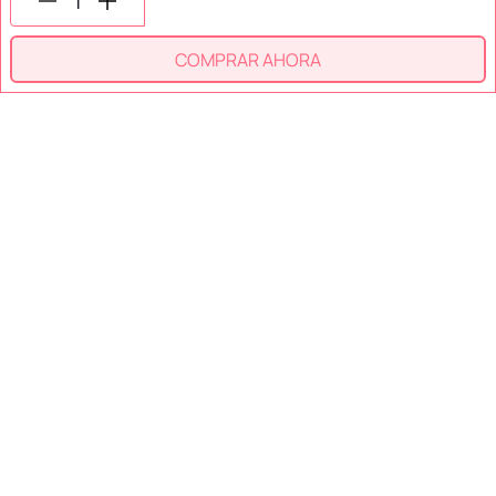
COMPRAR AHORA
SECCIONES
SOPORTE
SERVICIOS
NOSOTROS
MÉTODOS DE PAGO
Miniso México. Todos los derechos reservados © 2026
Términos y Condiciones
Aviso de Privacidad
Miniso.com.mx utiliza cookies para que tengas la mejor experiencia de