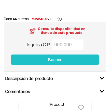
6
.
llaveros
7
.
pokemon
8
.
bts
Gana
44
puntos
9
.
toy story
Consulta disponibilidad en
tienda de este producto
10
.
chiikawas
Ingresa C.P.
Buscar
Descripción del producto
Comentarios