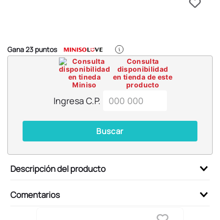
6
.
blind box
7
.
pokemon
8
.
bts
Gana
23
puntos
9
.
chiikawas
Consulta
disponibilidad
10
.
cosmetiquera
en tienda de este
producto
Ingresa C.P.
Buscar
Descripción del producto
Comentarios