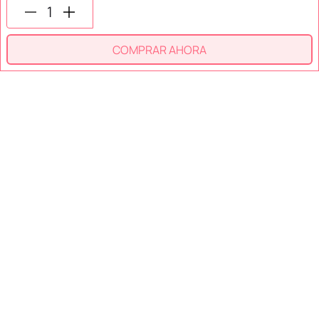
SÍGUENOS EN
COMPRAR AHORA
SECCIONES
SOPORTE
SERVICIOS
NOSOTROS
MÉTODOS DE PAGO
Miniso México. Todos los derechos reservados © 2026
Términos y Condiciones
Aviso de Privacidad