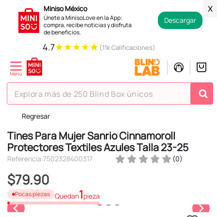
Miniso México
X
Únete a MinisoLove en la App:
Descargar
compra, recibe noticias y disfruta
de beneficios.
★
★
★
★
★
4.7
(11k Calificaciones)
Explora más de 250 Blind Box únicos
Regresar
TÉRMINOS MÁS BUSCADOS
Tines Para Mujer Sanrio Cinnamoroll
1
.
hello kitty
Protectores Textiles Azules Talla 23-25
2
.
spiderman
Referencia
:
7502328400317
(
0
)
3
.
peluche
$
79
.
90
4
.
osito cariñosito
1
Pocas piezas
Quedan
pieza
5
.
llaveros