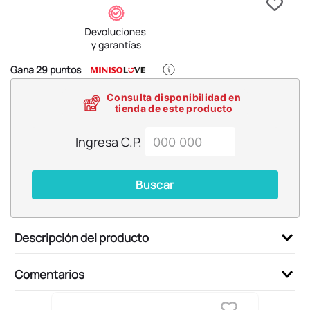
6
.
blind box
7
.
pokemon
8
.
bts
Gana
29
puntos
9
.
chiikawas
Consulta disponibilidad en
10
.
cosmetiquera
tienda de este producto
Ingresa C.P.
Buscar
Descripción del producto
Comentarios