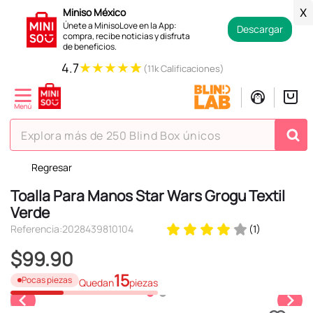
Miniso México
X
Únete a MinisoLove en la App:
Descargar
compra, recibe noticias y disfruta
de beneficios.
★
★
★
★
★
4.7
(11k Calificaciones)
Explora más de 250 Blind Box únicos
Regresar
TÉRMINOS MÁS BUSCADOS
Toalla Para Manos Star Wars Grogu Textil
1
.
hello kitty
Verde
2
.
spiderman
Referencia
:
2028439810104
(
1
)
3
.
peluche
$
99
.
90
4
.
osito cariñosito
15
Pocas piezas
Quedan
piezas
5
.
llaveros