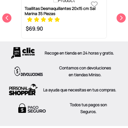
Toallitas Desmaquillantes 20x15 cm Sal
T
Marina 35 Piezas
2
$
69
.
90
Recoge en tienda en 24 horas y gratis.
Contamos con devoluciones
en tiendas Miniso.
La ayuda que necesitas en tus compras.
Todos tus pagos son
Seguros.