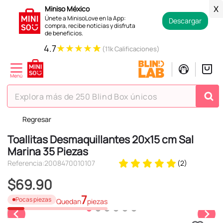
Miniso México
X
Únete a MinisoLove en la App:
Descargar
compra, recibe noticias y disfruta
de beneficios.
★
★
★
★
★
4.7
(11k Calificaciones)
Explora más de 250 Blind Box únicos
Regresar
TÉRMINOS MÁS BUSCADOS
Toallitas Desmaquillantes 20x15 cm Sal
1
.
hello kitty
Marina 35 Piezas
2
.
spiderman
Referencia
:
2008470010107
(
2
)
3
.
peluche
$
69
.
90
4
.
osito cariñosito
7
Pocas piezas
Quedan
piezas
5
.
blind box