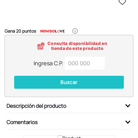
6
.
llaveros
7
.
pokemon
8
.
bts
Gana
20
puntos
9
.
toy story
Consulta disponibilidad en
10
.
chiikawas
tienda de este producto
Ingresa C.P.
Buscar
Descripción del producto
Comentarios