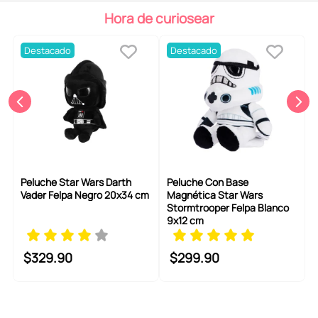
6
.
blind box
Hora de curiosear
7
.
pokemon
Destacado
Destacado
8
.
bts
9
.
chiikawas
10
.
cosmetiquera
Peluche Star Wars Darth
Peluche Con Base
Vader Felpa Negro 20x34 cm
Magnética Star Wars
Stormtrooper Felpa Blanco
9x12 cm
$
329
.
90
$
299
.
90