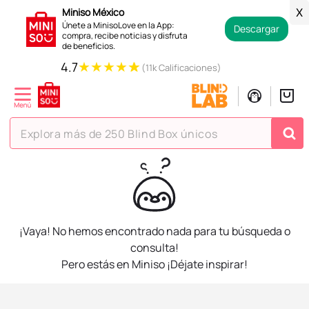
Miniso México
X
Únete a MinisoLove en la App:
Descargar
compra, recibe noticias y disfruta
de beneficios.
★
★
★
★
★
4.7
(11k Calificaciones)
Explora más de 250 Blind Box únicos
TÉRMINOS MÁS BUSCADOS
1
.
hello kitty
2
.
spiderman
¡Vaya! No hemos encontrado nada para tu búsqueda o
3
.
peluche
consulta!
Pero estás en Miniso ¡Déjate inspirar!
4
.
osito cariñosito
5
.
llaveros