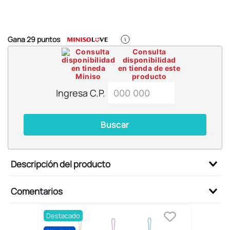
6
.
llaveros
7
.
pokemon
8
.
bts
Gana
29
puntos
Consulta
9
.
chiikawas
disponibilidad
en tienda de este
10
.
cosmetiquera
producto
Ingresa C.P.
Buscar
Descripción del producto
Comentarios
Destacado