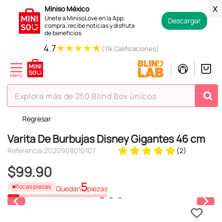
Miniso México
X
Únete a MinisoLove en la App:
Descargar
compra, recibe noticias y disfruta
de beneficios.
★
★
★
★
★
4.7
(11k Calificaciones)
Explora más de 250 Blind Box únicos
Regresar
TÉRMINOS MÁS BUSCADOS
Varita De Burbujas Disney Gigantes 46 cm
1
.
hello kitty
Referencia
:
2020908010107
(
2
)
2
.
spiderman
$
99
.
90
3
.
peluche
5
Pocas piezas
Quedan
piezas
4
.
osito cariñosito
5
.
blind box