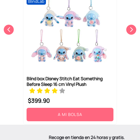
BlindLab
Blind box Disney Stitch Eat Something
Before Sleep 16 cm Vinyl Plush
$
399
.
90
A MI BOLSA
Recoge en tienda en 24 horas y gratis.