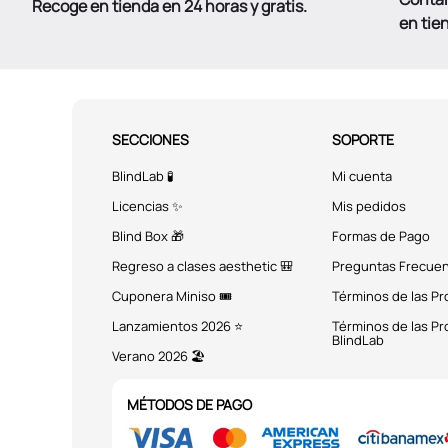
Recoge en tienda en 24 horas y gratis.
en tie
SECCIONES
SOPORTE
BlindLab 🧪
Mi cuenta
Licencias ✨
Mis pedidos
Blind Box 🎁
Formas de Pago
Regreso a clases aesthetic 🎒
Preguntas Frecue
Cuponera Miniso 🎟️
Términos de las P
Lanzamientos 2026 ⭐
Términos de las P
BlindLab
Verano 2026 🏖️
MÉTODOS DE PAGO