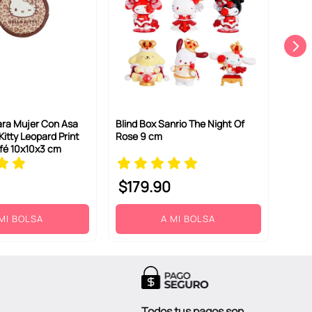
ra Mujer Con Asa
Blind Box Sanrio The Night Of
Kitty Leopard Print
Rose 9 cm
fé 10x10x3 cm
$
179
.
90
MI BOLSA
A MI BOLSA
Todos tus pagos son