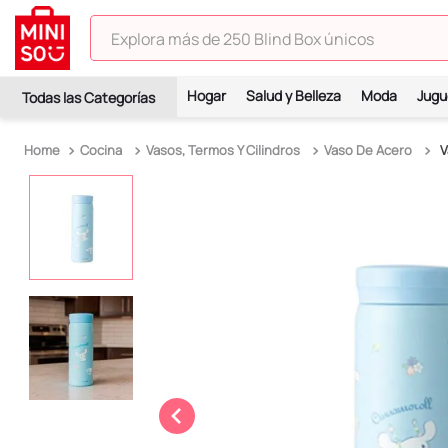
Explora más de 250 Blind Box únicos
TÉRMINOS MÁS BUSCADOS
Hogar
Salud y Belleza
Moda
Jugu
1
.
hello kitty
2
.
spiderman
Cocina
Vasos, Termos Y Cilindros
Vaso De Acero
V
3
.
peluche
4
.
osito cariñosito
5
.
blind box
6
.
pokemon
7
.
llaveros
8
.
bts
9
.
chiikawas
10
.
toy story