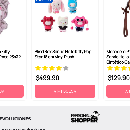
 Kitty
Blind Box Sanrio Hello Kitty Pop
Monedero Pa
 Rosa 23x32
Star 18 cm Vinyl Plush
Sanrio Hello 
Sintético Ca
$
499
.
90
$
129
.
90
LSA
A MI BOLSA
A 
mos con devoluciones