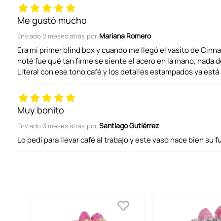
Me gustó mucho
Mariana Romero
Enviado
2 meses atrás
por
Califica el producto de 1 a 5 estrellas
Era mi primer blind box y cuando me llegó el vasito de Cinna
noté fue qué tan firme se siente el acero en la mano, nada 
Literal con ese tono café y los detalles estampados ya está 
Tu nombre
Muy bonito
Dirección de email
Santiago Gutiérrez
Enviado
3 meses atrás
por
Lo pedí para llevar café al trabajo y este vaso hace bien su f
Escribe un comentario