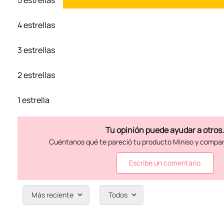
5 estrellas
4 estrellas
3 estrellas
2 estrellas
1 estrella
Escribe un comentario
Más reciente
Todos
Agregar comentario
Título