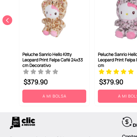
ENVIAR COMENTARIO
Peluche Sanrio Hello Kitty
Peluche Sanrio Hello
Leopard Print Felpa Café 24x33
Leopard Print Felpa
cm Decorativo
cm
$
379
.
90
$
379
.
90
A MI BOLSA
A MI BO
Conta