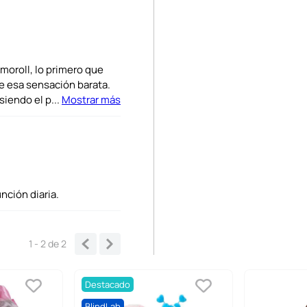
moroll, lo primero que
de esa sensación barata.
siendo el p
...
Mostrar más
unción diaria.
1 - 2
de
2
Destacado
BlindLab