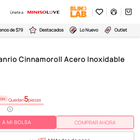
Únete a
nos de $79
Destacados
Lo Nuevo
Outlet
nrio Cinnamoroll Acero Inoxidable
5
zas
Quedan
piezas
A MI BOLSA
COMPRAR AHORA