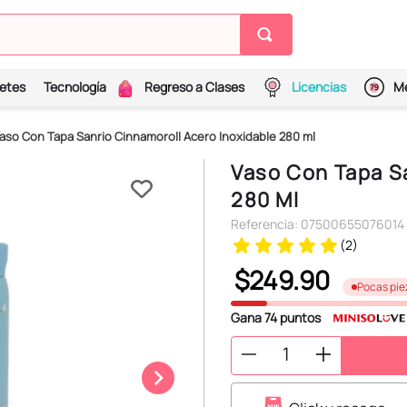
etes
Tecnología
Regreso a Clases
Licencias
Me
aso Con Tapa Sanrio Cinnamoroll Acero Inoxidable 280 ml
Vaso Con Tapa Sa
280 Ml
Referencia
:
07500655076014
(
2
)
$
249
.
90
Pocas pie
Gana
74
puntos