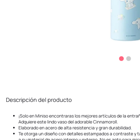
Descripción del producto
¡Solo en Miniso encontraras los mejores artículos de la entra
Adquiere este lindo vaso del adorable Cinnamoroll.
Elaborado en acero de alta resistencia y gran durabilidad.
Te otorga un diseño con detalles estampados a contraste y tap
a su material de acero interno y externo. No es apto para micr