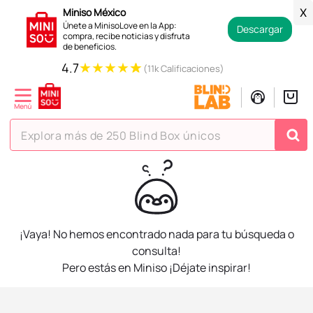
Miniso México
X
Únete a MinisoLove en la App:
Descargar
compra, recibe noticias y disfruta
de beneficios.
★
★
★
★
★
4.7
(11k Calificaciones)
Explora más de 250 Blind Box únicos
TÉRMINOS MÁS BUSCADOS
1
.
hello kitty
2
.
spiderman
¡Vaya! No hemos encontrado nada para tu búsqueda o
3
.
peluche
consulta!
Pero estás en Miniso ¡Déjate inspirar!
4
.
osito cariñosito
5
.
blind box