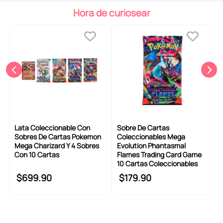
6
.
pokemon
Hora de curiosear
7
.
llaveros
8
.
bts
9
.
chiikawas
10
.
toy story
Lata Coleccionable Con
Sobre De Cartas
Sobres De Cartas Pokemon
Coleccionables Mega
Mega Charizard Y 4 Sobres
Evolution Phantasmal
Con 10 Cartas
Flames Trading Card Game
10 Cartas Coleccionables
$
699
.
90
$
179
.
90