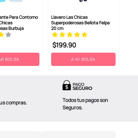
tante Para Contorno
Llavero Las Chicas
Chicas
Superpoderosas Bellota Felpa
sas Burbuja
20 cm
$
199
.
90
MI BOLSA
A MI BOLSA
Todos tus pagos son
tus compras.
Seguros.