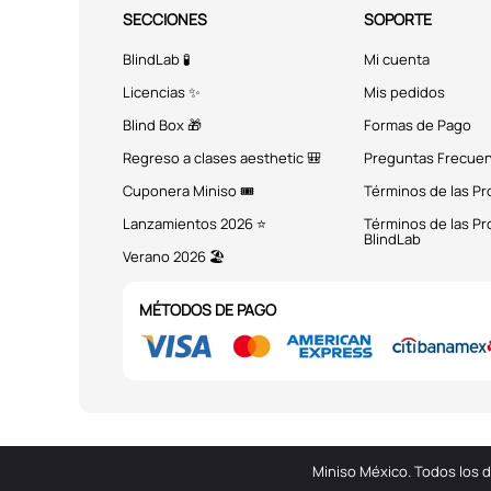
SECCIONES
SOPORTE
BlindLab 🧪
Mi cuenta
Licencias ✨
Mis pedidos
Blind Box 🎁
Formas de Pago
Regreso a clases aesthetic 🎒
Preguntas Frecue
Cuponera Miniso 🎟️
Términos de las P
Lanzamientos 2026 ⭐
Términos de las P
BlindLab
Verano 2026 🏖️
MÉTODOS DE PAGO
Miniso México. Todos los 