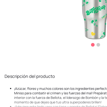
Descripción del producto
¡Azúcar, flores y muchos colores son los ingredientes perfec
Miniso para combatir el crimen y las fuerzas del mal! Prepára
interior con la fuerza de Bellota, el liderazgo de Bombón y la 
momento de que dejes que tus ultra superpoderes brillen!
¡Adquiere este lindo vaso con tapa y popote de Bellota! Elabo