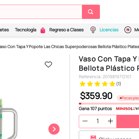
etes
Tecnología
Regreso a Clases
Licencias
Me
aso Con Tapa Y Popote Las Chicas Superpoderosas Bellota Plástico Plate
Vaso Con Tapa Y
Bellota Plástico
Referencia
:
2019819712101
(
1
)
$
359
.
90
Pocas pie
Gana
107
puntos