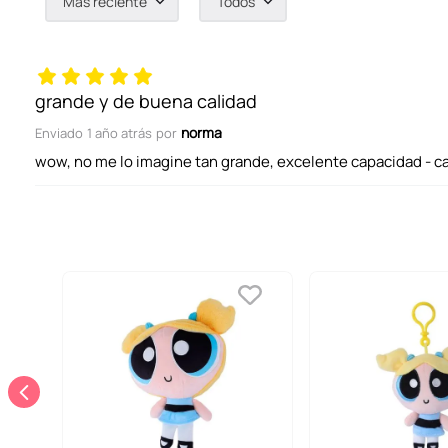
Más reciente
Todos
Agregar comentario
Título
grande y de buena calidad
norma
Enviado
1 año atrás
por
Califica el producto de 1 a 5 estrellas
wow, no me lo imagine tan grande, excelente capacidad - ca
Tu nombre
Dirección de email
Escribe un comentario