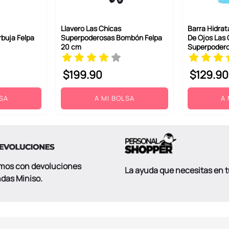
Llavero Las Chicas
Barra Hidra
buja Felpa
Superpoderosas Bombón Felpa
De Ojos Las 
20 cm
Superpodero
$
199
.
90
$
129
.
90
LSA
A MI BOLSA
A 
mos con devoluciones
La ayuda que necesitas en 
ndas Miniso.