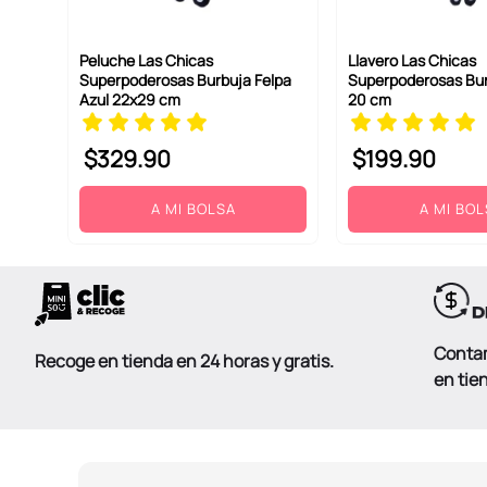
Peluche Las Chicas
Llavero Las Chicas
Superpoderosas Burbuja Felpa
Superpoderosas Bur
ENVIAR COMENTARIO
Azul 22x29 cm
20 cm
$
329
.
90
$
199
.
90
A MI BOLSA
A MI BO
Conta
Recoge en tienda en 24 horas y gratis.
en tie