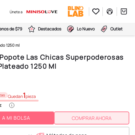
Únete a
nos de $79
Destacados
Lo Nuevo
Outlet
ado 1250 ml
 Popote Las Chicas Superpoderosas
 Plateado 1250 Ml
1
zas
Quedan
pieza
A MI BOLSA
COMPRAR AHORA