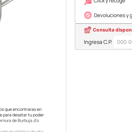
Click y recoge
Devoluciones y 
Consulta dispon
Ingresa C.P.
tos que encontraras en
te para desatar tu poder
ternura de Burbuja ¡Es
rado en plástico de alta