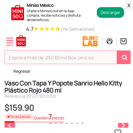
Miniso México
X
Únete a MinisoLove en la App:
Descargar
compra, recibe noticias y disfruta
de beneficios.
★
★
★
★
★
4.7
(11k Calificaciones)
Explora más de 250 Blind Box únicos
Regresar
TÉRMINOS MÁS BUSCADOS
Vaso Con Tapa Y Popote Sanrio Hello Kitty
1
.
hello kitty
Plástico Rojo 480 ml
2
.
spiderman
Referencia
:
2022176010100
3
.
peluche
$
159
.
90
4
.
osito cariñosito
7
Pocas piezas
Quedan
piezas
5
.
blind box