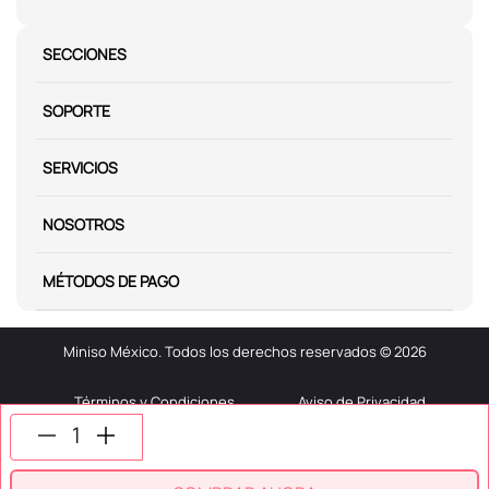
SECCIONES
SOPORTE
SERVICIOS
NOSOTROS
MÉTODOS DE PAGO
Miniso México. Todos los derechos reservados © 2026
Términos y Condiciones
Aviso de Privacidad
Miniso.com.mx utiliza cookies para que tengas la mejor experiencia de
navegación. Si sigues navegando entendemos que aceptas nuestra