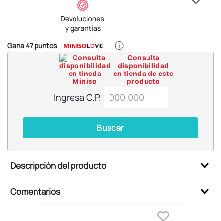
6
.
llaveros
7
.
pokemon
8
.
bts
Gana
47
puntos
9
.
toy story
Consulta
disponibilidad
10
.
chiikawas
en tienda de este
producto
Ingresa C.P.
Buscar
Descripción del producto
Comentarios