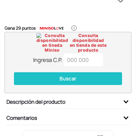
6
.
llaveros
7
.
pokemon
8
.
bts
Gana
29
puntos
9
.
toy story
Consulta
disponibilidad
10
.
chiikawas
en tienda de este
producto
Ingresa C.P.
Buscar
Descripción del producto
Comentarios