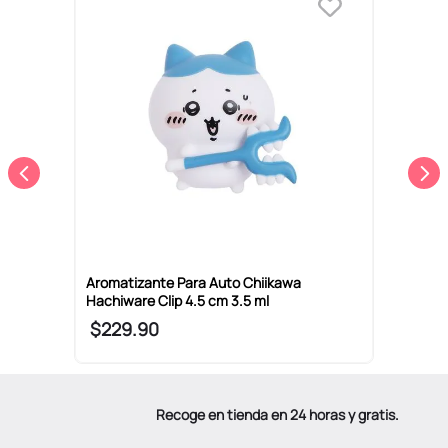
ta
A
9
Aromatizante Para Auto Chiikawa
Hachiware Clip 4.5 cm 3.5 ml
$
229
.
90
Recoge en tienda en 24 horas y gratis.