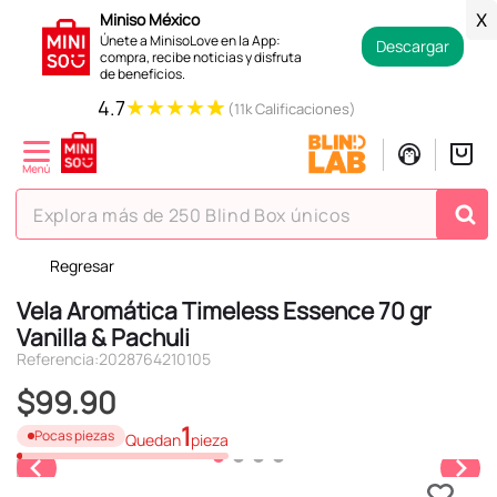
Miniso México
X
Únete a MinisoLove en la App:
Descargar
compra, recibe noticias y disfruta
de beneficios.
★
★
★
★
★
4.7
(11k Calificaciones)
Explora más de 250 Blind Box únicos
Regresar
TÉRMINOS MÁS BUSCADOS
Vela Aromática Timeless Essence 70 gr
1
.
hello kitty
Vanilla & Pachuli
2
.
spiderman
Referencia
:
2028764210105
3
.
peluche
$
99
.
90
4
.
osito cariñosito
1
Pocas piezas
Quedan
pieza
5
.
blind box