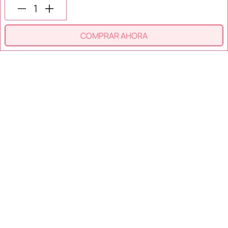
COMPRAR AHORA
SECCIONES
SOPORTE
SERVICIOS
NOSOTROS
MÉTODOS DE PAGO
Miniso México. Todos los derechos reservados © 2026
Términos y Condiciones
Aviso de Privacidad
Miniso.com.mx utiliza cookies para que tengas la mejor experiencia de