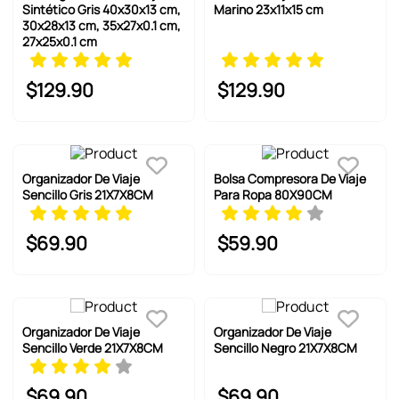
6
.
pokemon
Sintético Gris 40x30x13 cm,
Marino 23x11x15 cm
30x28x13 cm, 35x27x0.1 cm,
7
.
llaveros
27x25x0.1 cm
8
.
bts
$
129
.
90
$
129
.
90
9
.
chiikawas
10
.
toy story
Organizador De Viaje
Bolsa Compresora De Viaje
Sencillo Gris 21X7X8CM
Para Ropa 80X90CM
$
69
.
90
$
59
.
90
Organizador De Viaje
Organizador De Viaje
Sencillo Verde 21X7X8CM
Sencillo Negro 21X7X8CM
$
69
.
90
$
69
.
90