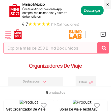
Miniso México
X
Únete a MinisoLove en la App:
Descargar
compra, recibe noticias y disfruta
de beneficios.
★
★
★
★
★
4.7
(11k Calificaciones)
Explora más de 250 Blind Box únicos
TÉRMINOS MÁS BUSCADOS
Organizadores De Viaje
1
.
hello kitty
2
.
spiderman
Destacados
Filtrar
3
.
peluche
8
productos
4
.
osito cariñosito
5
.
blind box
Set Organizador De Viaje
Bolsa De Viaje Textil Azul